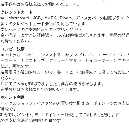
振込手数料はお客様負担でお願いいたします。
・クレジットカード
isa、Mastercard、JCB、AMEX、Diners、ディスカバーの国際ブラン
む多くのクレジットカード会社に対応しています。
お支払ページのご案内に沿ってお支払ください。
入金が完了しますと決済確認メールがお客様に送信されます。商品の発
をお待ちください。
・コンビニ決済
全国の主要なコンビニエンスストア（セブン-イレブン、ローソン、ファ
リーマート、ミニストップ、デイリーヤマザキ、セイコーマート）での
支払いが可能です。
振込用番号が通知されますので、各コンビニのお手続きに沿ってお支払
ください。
当店にてご入金が確認できましたら商品の発送を致します。
振込手数料はお客様負担でお願いいたします。
・ポイント利用
リサイクルショップアイスタでのお買い物で貯まる、ポイントでのお支
が可能です。
100円で1ポイント付与。1ポイント＝1円としてご利用いただけます。
他のお支払方法との併用も可能です。