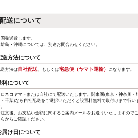
配送について
全国発送致します。
※離島・沖縄については、別途お問合わせください。
配送方法について
自社配送
宅急便（ヤマト運輸）
配送方法は
、もしくは
になります。
送料について
クロネコヤマトまたは自社にて配送いたします。関東圏(東京・神奈川・
玉・千葉)なら自社配送をご選択いただくと設置料無料で取付けまで行い
す。
ご注文後、お支払い金額に関するご案内メールをお送りいたしますので
ちらからご確認ください。
お届け日について