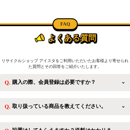
FAQ
よくある質問
リサイクルショップ アイスタをご利用いただいたお客様より寄せられ
た質問とその回答をご紹介いたします。
購入の際、会員登録は必要ですか？
新規会員登録すると、お得なメルマガが届く他、会員
様限定のキャンペーンに応募することも出来ます。一
取り扱っている商品を教えてください。
方、登録しなくてもカートに商品を入れた後、ログイ
ンせずに「ゲスト購入」を選択することで、会員登録
ご利用ありがとうございます。リサイクルショップア
なしでご購入いただけます。
イスタでは冷蔵庫、洗濯機、電子レンジのような新生