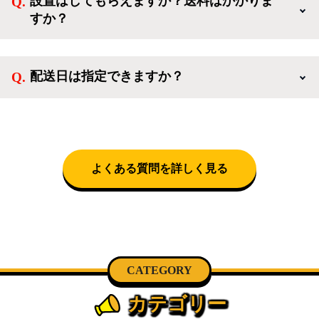
設置はしてもらえますか？送料はかかりま
活を応援するような家電セットから、季節・空調家
すか？
電、調理家電、生活家電まで、幅広く中古家電を取り
扱っています。
送料は商品と別にかかり、配送地域によって料金が異
なります。設置につきましては関東圏(東京・埼玉・
配送日は指定できますか？
神奈川・千葉)において自社配送を選択いただくこと
で設置料無料で承ります。それ以外の地域では承るこ
クロネコヤマトをご指定頂くと、購入時に配送日、配
とができません。
送時間帯を指定できます(3/20～4/10は時間帯指定不
可)。自社配送を選択いただいた場合、弊社よりお電
話にて日時決定に関するご連絡をさせて頂きます。
よくある質問を詳しく見る
CATEGORY
カテゴリー