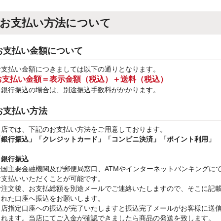
お支払い方法について
お支払い金額について
お支払い金額につきましては以下の通りとなります。
お支払い金額＝表示金額（税込）＋送料（税込）
※銀行振込
の場合は、別途振込手数料
がかかります。
お支払い方法
当店では、下記のお支払い方法をご用意しております。
「銀行振込」
「クレジットカード」「コンビニ決済」「ポイント利用」
・銀行振込
全国主要金融機関及び郵便局窓口、ATMやインターネットバンキングに
お支払いいただくことが可能です。
ご注文後、お支払総額を別途メールでご連絡いたしますので、そこに記
された口座へ振込をお願いします。
当店指定口座への振込が完了いたしますと振込完了メールがお客様に送
されます。当店にてご入金が確認できましたら商品の発送を致します。