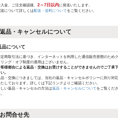
2～7日以内
ご入金、ご注文確認後、
に発送いたします。
配送について詳しくは
配送・送料について
をご覧ください。
返品・キャンセルについて
返品について
特定商取引法に基づき、インターネットを利用した通信販売形態のため
ーリング・オフ制度の適用はございません。
お客様都合による返品・交換はお受けすることができませんのでご了承
さい。
返品・交換につきましては、当社の返品・キャンセルポリシーに則り対
いたしております。詳しくは下記リンクよりご確認ください。
詳しい返品・キャンセルの方法は
返品・キャンセルについて
をご覧くだ
い。
お問合せ先