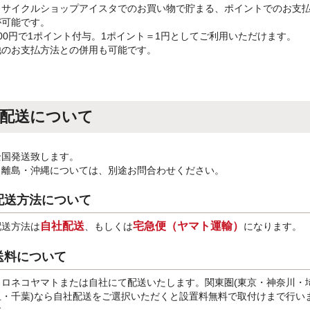
リサイクルショップアイスタでのお買い物で貯まる、ポイントでのお支
が可能です。
100円で1ポイント付与。1ポイント＝1円としてご利用いただけます。
他のお支払方法との併用も可能です。
配送について
全国発送致します。
※離島・沖縄については、別途お問合わせください。
配送方法について
自社配送
宅急便（ヤマト運輸）
配送方法は
、もしくは
になります。
送料について
クロネコヤマトまたは自社にて配送いたします。関東圏(東京・神奈川・
玉・千葉)なら自社配送をご選択いただくと設置料無料で取付けまで行い