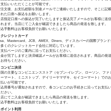
お支払いいただくことが可能です。
ご注文後、お支払総額を別途メールでご連絡いたしますので、そこに記
された口座へ振込をお願いします。
当店指定口座への振込が完了いたしますと振込完了メールがお客様に送
されます。当店にてご入金が確認できましたら商品の発送を致します。
振込手数料はお客様負担でお願いいたします。
・クレジットカード
isa、Mastercard、JCB、AMEX、Diners、ディスカバーの国際ブラン
む多くのクレジットカード会社に対応しています。
お支払ページのご案内に沿ってお支払ください。
入金が完了しますと決済確認メールがお客様に送信されます。商品の発
をお待ちください。
・コンビニ決済
全国の主要なコンビニエンスストア（セブン-イレブン、ローソン、ファ
リーマート、ミニストップ、デイリーヤマザキ、セイコーマート）での
支払いが可能です。
振込用番号が通知されますので、各コンビニのお手続きに沿ってお支払
ください。
当店にてご入金が確認できましたら商品の発送を致します。
振込手数料はお客様負担でお願いいたします。
・ポイント利用