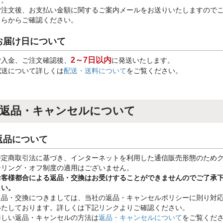
す。
ご注文後、お支払い金額に関するご案内メールをお送りいたしますので
ちらからご確認ください。
お届け日について
2～7日以内
ご入金、ご注文確認後、
に発送いたします。
配送について詳しくは
配送・送料について
をご覧ください。
返品・キャンセルについて
返品について
特定商取引法に基づき、インターネットを利用した通信販売形態のため
ーリング・オフ制度の適用はございません。
お客様都合による返品・交換はお受けすることができませんのでご了承
さい。
返品・交換につきましては、当社の返品・キャンセルポリシーに則り対
いたしております。詳しくは下記リンクよりご確認ください。
詳しい返品・キャンセルの方法は
返品・キャンセルについて
をご覧くだ