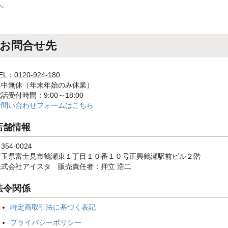
い。
お問合せ先
EL：0120-924-180
年中無休（年末年始のみ休業）
話受付時間：9:00～18:00
お問い合わせフォームはこちら
店舗情報
354-0024
埼玉県富士見市鶴瀬東１丁目１０番１０号正興鶴瀬駅前ビル２階
株式会社アイスタ 販売責任者：押立 浩二
法令関係
特定商取引法に基づく表記
プライバシーポリシー