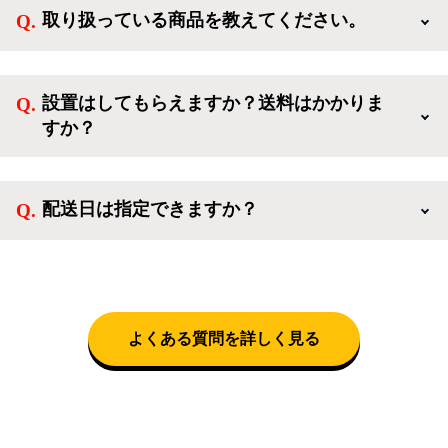
様限定のキャンペーンに応募することも出来ます。一
取り扱っている商品を教えてください。
方、登録しなくてもカートに商品を入れた後、ログイ
ンせずに「ゲスト購入」を選択することで、会員登録
ご利用ありがとうございます。リサイクルショップア
なしでご購入いただけます。
イスタでは冷蔵庫、洗濯機、電子レンジのような新生
設置はしてもらえますか？送料はかかりま
活を応援するような家電セットから、季節・空調家
すか？
電、調理家電、生活家電まで、幅広く中古家電を取り
扱っています。
送料は商品と別にかかり、配送地域によって料金が異
なります。設置につきましては関東圏(東京・埼玉・
配送日は指定できますか？
神奈川・千葉)において自社配送を選択いただくこと
で設置料無料で承ります。それ以外の地域では承るこ
クロネコヤマトをご指定頂くと、購入時に配送日、配
とができません。
送時間帯を指定できます(3/20～4/10は時間帯指定不
可)。自社配送を選択いただいた場合、弊社よりお電
話にて日時決定に関するご連絡をさせて頂きます。
よくある質問を詳しく見る